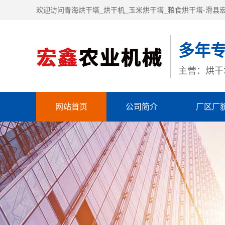
欢迎访问青海烘干塔_烘干机_玉米烘干塔_粮食烘干塔-滑县
多年
主营：烘干
网站首页
公司简介
厂区厂