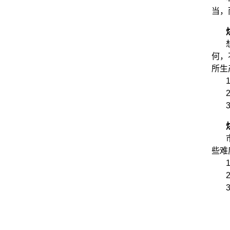
当，
何，
所生
些难