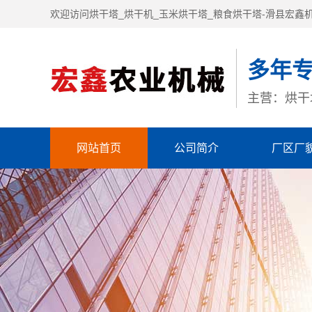
欢迎访问烘干塔_烘干机_玉米烘干塔_粮食烘干塔-滑县宏鑫
多年
主营：烘干
网站首页
公司简介
厂区厂