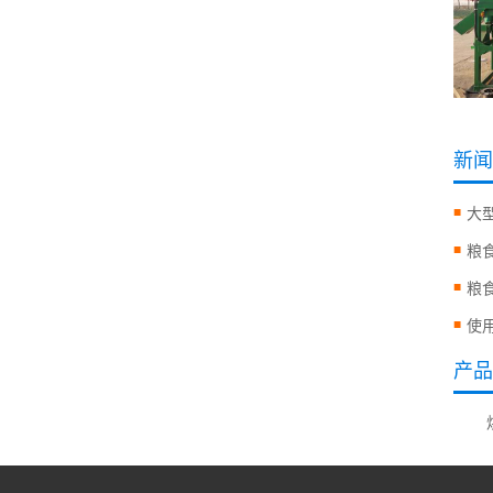
新闻
大
粮
粮
使
产品