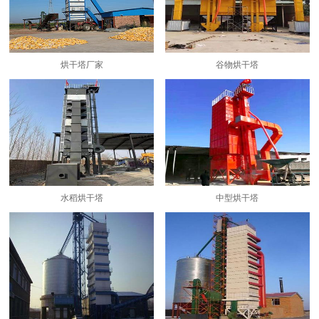
烘干塔厂家
谷物烘干塔
水稻烘干塔
中型烘干塔